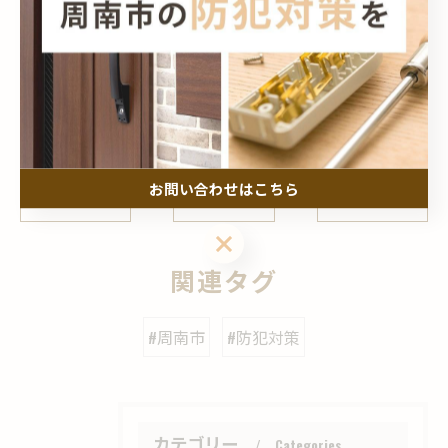
周南市から県内外へ幅広く行う盗聴器調査
周南市で実施
のストーカー相談
盗聴器
ストーカー
お問い合わせはこちら
< 前のページ
一覧に戻る
次のページ >
お問い合わせはこちら
関連タグ
#周南市
#防犯対策
カテゴリー
Categories