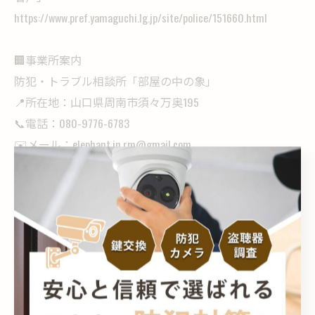
https://www.pref.yamaguchi.lg.jp/site/police/151660.html
🏢事業所案内
防犯・トラブル相談所「部屋の中の象」
📍所在地：山口県周南市須々万奥195
📞電話：080-9776-6783
✉️メール：elephant.in.rm@gmail.com
🕊️「防犯のこと、暮らしのこと、まずはお気軽に。」
🏷️ハッシュタグ
#周南市 #萩市 #山口県警 #盗撮 #盗聴器 #プライバシー
保護 #防犯カメラ #ストーカー #防犯対策 #地域安全 #防
犯相談 #防犯トラブル相談所 #部屋の中の象